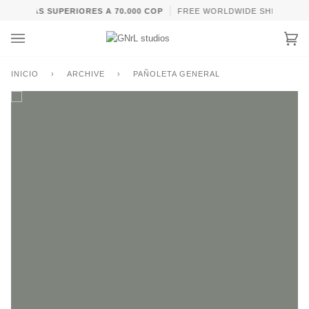
Ir
COMPRAS SUPERIORES A 70.000 COP
FREE WORLDWIDE SHIPPING F
directamente
al
Car
(0)
contenido
INICIO
›
ARCHIVE
›
PAÑOLETA GENERAL