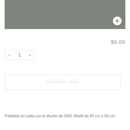
Enfo
$0.00
−
+
AGOTADO
•
$0.00
Pañoleta en seda con el diseño de GNrL World de 50 cm x 50 cm.