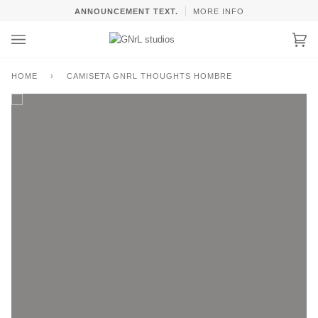
Skip
ANNOUNCEMENT TEXT.
MORE INFO
to
content
Car
(0)
HOME
›
CAMISETA GNRL THOUGHTS HOMBRE