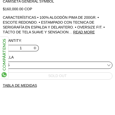
CAMISETA GENERAL SYMBOL
REGULAR PRICE
$160,000.00 COP
CARACTERÍSTICAS • 100% ALGODÓN PIMA DE 200GR. •
ESCOTE REDONDO. • ESTAMPADO CON TECNICA DE
SERIGRAFÍA EN ESPALDA Y DELANTERO. • OVERSIZE FIT. •
TÁCTO DE TELA SUAVE Y SENSACION…
READ MORE
QUANTITY:
COMPÁRTENOS
TALLA
SOLD OUT
TABLA DE MEDIDAS