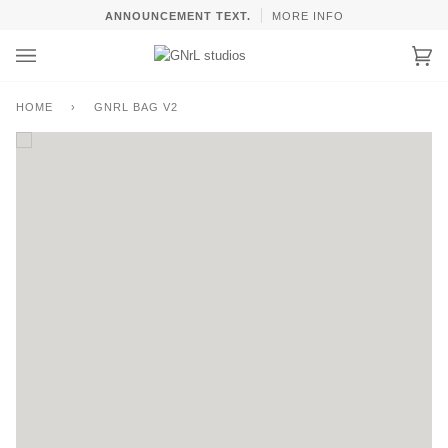
Skip
ANNOUNCEMENT TEXT.
MORE INFO
to
content
Car
(0)
HOME
›
GNRL BAG V2