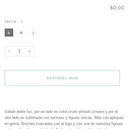
$0.00
TALLA
S
S
M
L
−
+
AGOTADO
•
$0.00
Gabán doble faz, por un lado es color crudo pintado a mano y por el
otro lado es sublimado con texturas y figuras únicas. Ribs con apliques
en goma. Broches marcados con el logo y con una de nuestras figuras