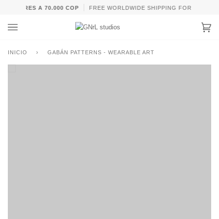
Ir
PERIORES A 70.000 COP
FREE WORLDWIDE SHIPPING FOR ORDERS 
directamente
al
Car
(0)
contenido
INICIO
›
GABÁN PATTERNS - WEARABLE ART