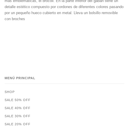
más emblemáticas, el brócoli. En la parte inferior del gabán tiene un
detalle estético compuesto por cordones de diferentes colores pasando
por un pequeño hueco cubierto en metal. Lleva un bolsillo removible
con broches
MENÚ PRINCIPAL
SHOP
SALE 50% OFF
SALE 40% OFF
SALE 30% OFF
SALE 20% OFF