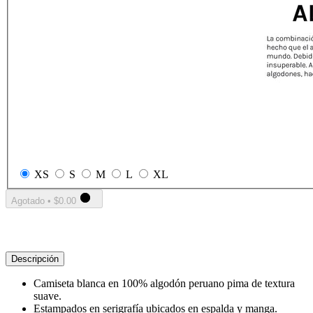
XS
S
M
L
XL
Agotado
•
$0.00
Descripción
Camiseta blanca en 100% algodón peruano pima de textura
suave.
Estampados en serigrafía ubicados en espalda y manga.