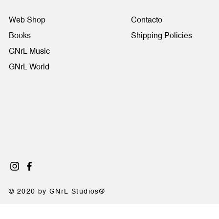
Web Shop
Contacto
Books
Shipping Policies
GNrL Music
GNrL World
© 2020 by GNrL Studios®