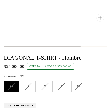
Enfo
DIAGONAL T-SHIRT - Hombre
$55,000.00
OFERTA
•
AHORRE
$55,000.00
XS
TAMAÑO
XS
S
M
L
XL
TABLA DE MEDIDAS