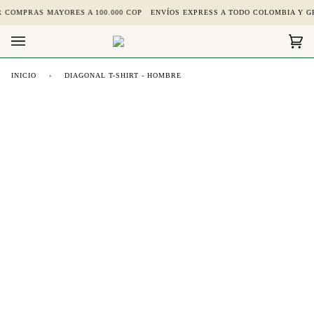
Ir
 COMPRAS MAYORES A 100.000 COP
ENVÍOS EXPRESS A TODO COLOMBIA Y GR
directamente
al
Car
(0)
contenido
INICIO
›
DIAGONAL T-SHIRT - HOMBRE