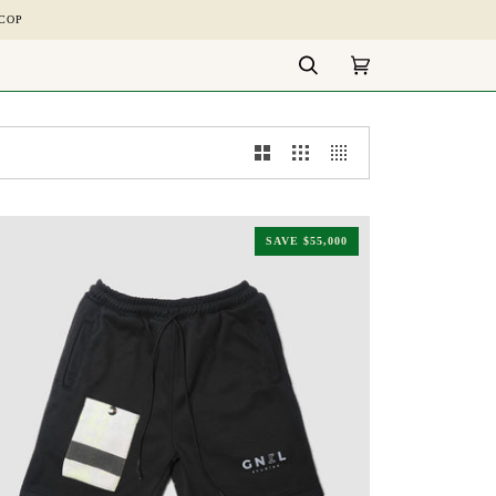
 COP
Search
Cart
(0)
SAVE
$55,000