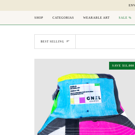
Skip
ENV
to
content
SHOP
CATEGORIAS
WEARABLE ART
SALE %
Sort
BEST SELLING
SAVE
$11,000