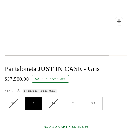
Zoo
Pantaloneta JUST IN CASE - Gris
$37,500.00
SALE
•
SAVE
50%
S
SIZE
TABLA DE MEDIDAS
XS
S
M
L
XL
ADD TO CART
•
$37,500.00