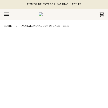
Skip
TIEMPO DE ENTREGA: 3-5 DÍAS HÁBILES
to
content
Car
(0)
HOME
›
PANTALONETA JUST IN CASE - GRIS